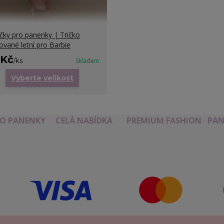
čky pro panenky | Tričko
ované letní pro Barbie
 Kč
/
ks
Skladem
Vyberte velikost
RO PANENKY
CELÁ NABÍDKA
PREMIUM FASHION
PAN