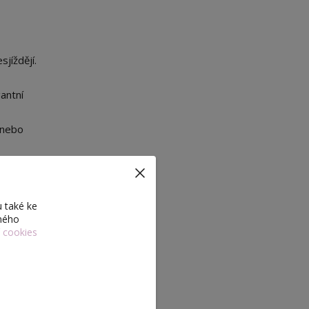
sjíždějí.
antní
á nebo
 také ke
eného
odobné
í cookies
 vzhled