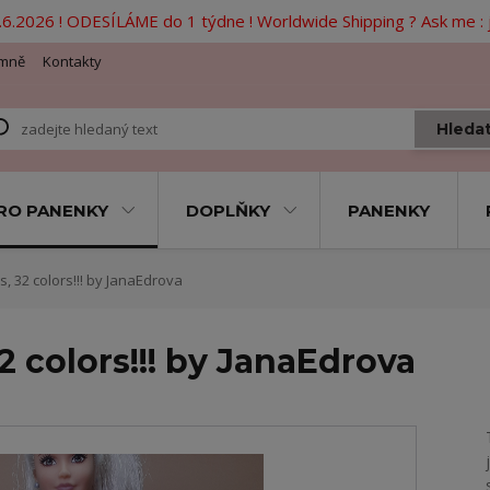
6.2026 ! ODESÍLÁME do 1 týdne ! Worldwide Shipping ? Ask me 
mně
Kontakty
Hleda
RO PANENKY
DOPLŇKY
PANENKY
, 32 colors!!! by JanaEdrova
2 colors!!! by JanaEdrova