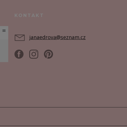
KONTAKT
janaedrova@seznam.cz