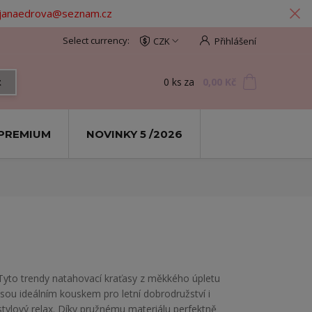
: janaedrova@seznam.cz
CZK
Přihlášení
0
ks
za
0,00 Kč
t
PREMIUM
NOVINKY 5 /2026
Tyto trendy natahovací kraťasy z měkkého úpletu
jsou ideálním kouskem pro letní dobrodružství i
stylový relax. Díky pružnému materiálu perfektně