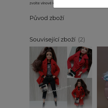
zvolte vínové kraťasy v kombinaci s kozačkami a
Původ zboží
Související zboží
2