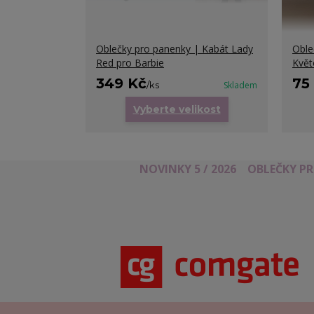
Oblečky pro panenky | Kabát Lady
Oble
Red pro Barbie
Květ
349 Kč
75
/
ks
Skladem
Vyberte velikost
NOVINKY 5 / 2026
OBLEČKY P