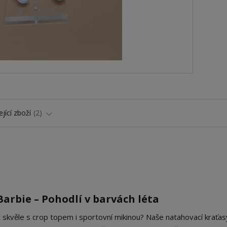
jící zboží
2
arbie – Pohodlí v barvách léta
t skvěle s crop topem i sportovní mikinou? Naše natahovací kraťas