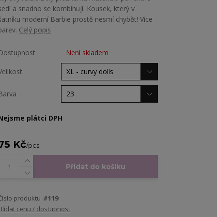
sedí a snadno se kombinují. Kousek, který v
šatníku moderní Barbie prostě nesmí chybět! Více
barev.
Celý popis
Dostupnost
Není skladem
Velikost
Barva
Nejsme plátci DPH
75 Kč
/
pcs
Přidat do košíku
Číslo produktu
#119
Hlídat cenu / dostupnost