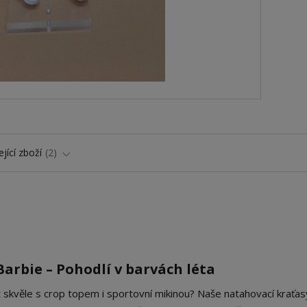
jící zboží
2
arbie – Pohodlí v barvách léta
t skvěle s crop topem i sportovní mikinou? Naše natahovací kraťas