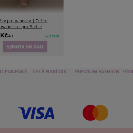
čky pro panenky | Tričko
ované letní pro Barbie
 Kč
/
ks
Skladem
Vyberte velikost
RO PANENKY
CELÁ NABÍDKA
PREMIUM FASHION
PAN