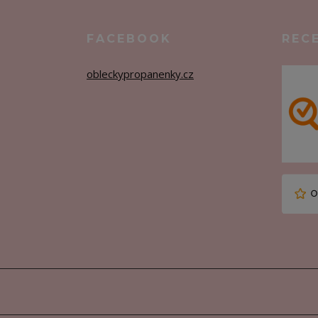
FACEBOOK
REC
obleckypropanenky.cz