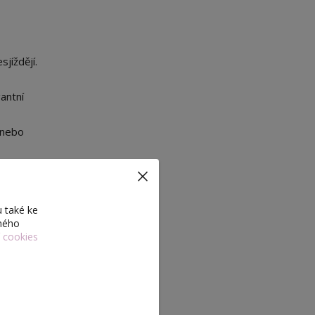
sjíždějí.
antní
á nebo
 také ke
eného
odobné
í cookies
 vzhled