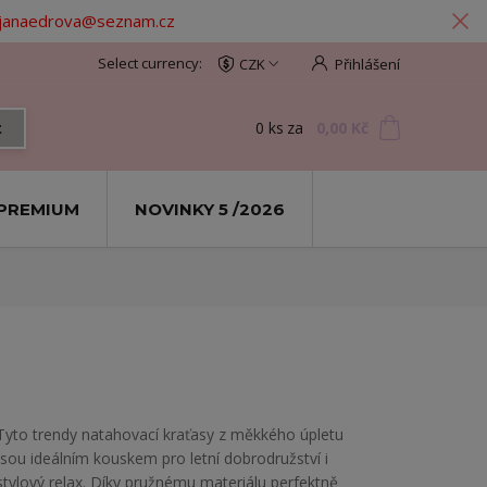
: janaedrova@seznam.cz
CZK
Přihlášení
0
ks
za
0,00 Kč
t
PREMIUM
NOVINKY 5 /2026
Tyto trendy natahovací kraťasy z měkkého úpletu
jsou ideálním kouskem pro letní dobrodružství i
stylový relax. Díky pružnému materiálu perfektně