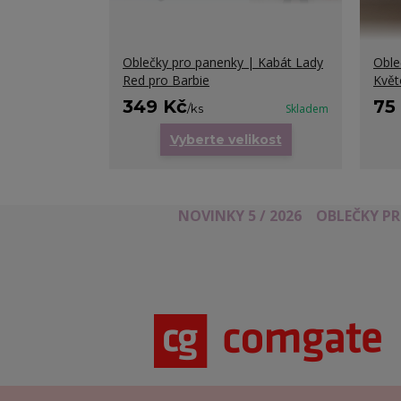
Oblečky pro panenky | Kabát Lady
Oble
Red pro Barbie
Květ
349 Kč
75
/
ks
Skladem
Vyberte velikost
NOVINKY 5 / 2026
OBLEČKY P