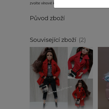
zvolte vínové kraťasy v kombinaci s kozačkami a
Původ zboží
Související zboží
2