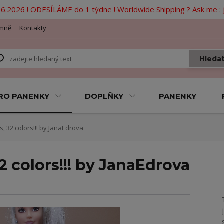
6.2026 ! ODESÍLÁME do 1 týdne ! Worldwide Shipping ? Ask me 
mně
Kontakty
Hleda
RO PANENKY
DOPLŇKY
PANENKY
, 32 colors!!! by JanaEdrova
2 colors!!! by JanaEdrova