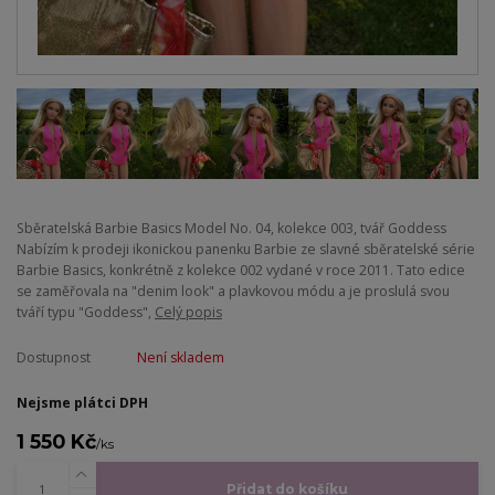
​Sběratelská Barbie Basics Model No. 04, kolekce 003, tvář Goddess ​
Nabízím k prodeji ikonickou panenku Barbie ze slavné sběratelské série
Barbie Basics, konkrétně z kolekce 002 vydané v roce 2011. Tato edice
se zaměřovala na "denim look" a plavkovou módu a je proslulá svou
tváří typu "Goddess",
Celý popis
Dostupnost
Není skladem
Nejsme plátci DPH
1 550 Kč
/
ks
Přidat do košíku