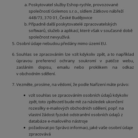
Poskytovatel služby Eshop-rychle, provozované
společností Golemos s.r.o., sídlem Zátkovo nábřeží
448/73, 370 01, České Budějovice
Případně další poskytovatelé zpracovatelských
softwarů, služeb a aplikací, které však v současné době
společnost nevyužívá.
Osobní údaje nebudou předány mimo území EU.
Souhlas se zpracováním lze vzít kdykoliv zpět, a to například
úpravou preferencí ochrany soukromí v patičce webu,
zasláním dopisu, emailu nebo proklikem na odkaz
v obchodním sdělení.
Vezměte, prosíme, na vědomí, že podle Nařízení máte právo:
vzít souhlas se zpracováním osobních údajů kdykoliv
zpět, toto zpětvzetí bude mít za následek ukončení
rozesílky e-mailových obchodních sdělení, popř. na
vlastní žádost fyzické odstranění osobních údajů z
databáze e-mailového nástroje
požadovat po Správci informaci, jaké vaše osobní údaje
zpracovává