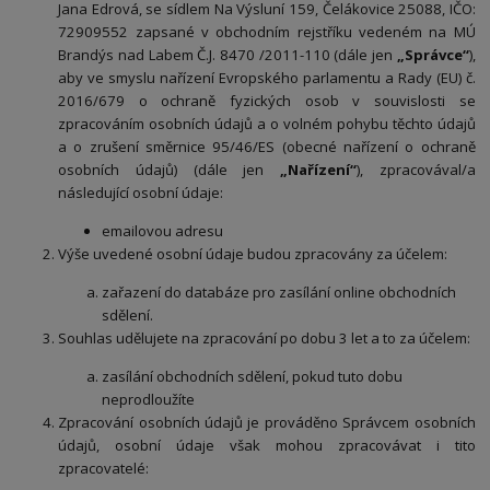
Jana Edrová, se sídlem Na Výsluní 159, Čelákovice 25088, IČO:
72909552 zapsané v obchodním rejstříku vedeném na MÚ
Brandýs nad Labem Č.J. 8470 /2011-110 (dále jen
„Správce“
),
aby ve smyslu nařízení Evropského parlamentu a Rady (EU) č.
2016/679 o ochraně fyzických osob v souvislosti se
zpracováním osobních údajů a o volném pohybu těchto údajů
a o zrušení směrnice 95/46/ES (obecné nařízení o ochraně
osobních údajů) (dále jen
„Nařízení“
), zpracovával/a
následující osobní údaje:
emailovou adresu
Výše uvedené osobní údaje budou zpracovány za účelem:
zařazení do databáze pro zasílání online obchodních
sdělení.
Souhlas udělujete na zpracování po dobu 3 let a to za účelem:
zasílání obchodních sdělení, pokud tuto dobu
neprodloužíte
Zpracování osobních údajů je prováděno Správcem osobních
údajů, osobní údaje však mohou zpracovávat i tito
zpracovatelé: