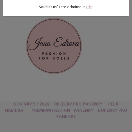
Souhlas můžete odmítnout
zde
.
NOVINKY 5 / 2026
OBLEČKY PRO PANENKY
CELÁ
NABÍDKA
PREMIUM FASHION
PANENKY
DOPLŇKY PRO
PANENKY