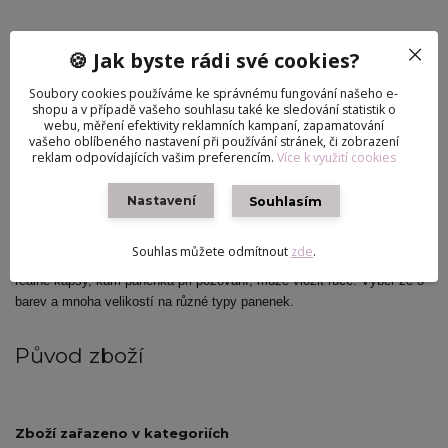
Číslo produktu
#11
🍪 Jak byste rádi své cookies?
Hlídat cenu / dostupnost
Soubory cookies používáme ke správnému fungování našeho e-
shopu a v případě vašeho souhlasu také ke sledování statistik o
webu, měření efektivity reklamních kampaní, zapamatování
Popis výrobku
Komentáře
0
vašeho oblíbeného nastavení při používání stránek, či zobrazení
reklam odpovídajících vašim preferencím.
Více k využití cookies
Nastavení
Souhlasím
Popis výrobku
Souhlas můžete odmítnout
zde
.
Velmi oblíbené džíny z elastické slabší džínoviny. Natahují se. Mají
reálné kapsy, kam panenka při pozování, může vložit ruce. Výběr ze 3
barev a mnoha velikostí na různé typy panenek.
Původ zboží
Zboží zařazeno v kategoriích