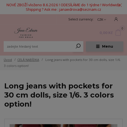
NOVÉ ZBOŽÍ vloženo 8.6.2026 ! ODESÍLÁME do 1 týdne ! Worldwide
Shipping ? Ask me : janaedrova@seznam.cz
CZK
0
0,00 Kč
Menu
Úvod
CELÁ NABÍDKA
Long jeans with pockets for 30 cm dolls, size 1/6.
3 colors option!
Long jeans with pockets for
30 cm dolls, size 1/6. 3 colors
option!