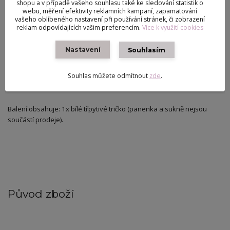
životnost při hře.
shopu a v případě vašeho souhlasu také ke sledování statistik o
webu, měření efektivity reklamních kampaní, zapamatování
vašeho oblíbeného nastavení při používání stránek, či zobrazení
reklam odpovídajících vašim preferencím.
Více k využití cookies
​Univerzální střih: Skvěle sedí na standardní typy panenek o velikosti
29–30 cm (např. Barbie).
Nastavení
Souhlasím
​Tip: Tričko vypadá fantasticky v kombinaci se stříbrnou sukní nebo
Souhlas můžete odmítnout
zde
.
džínami!
​Balení obsahuje: 1x bílé třpytivé tričko (panenka a sukně nejsou
součástí prodeje).
Původ zboží