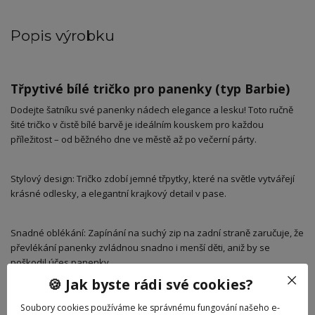
Popis výrobku
Třpytivé bílé tričko pro panenky (typ Barbie)
​Dodejte šatníku své panenky nádech elegance a lesku! Toto ručně
šité tričko v čistě bílé barvě je ideálním kouskem pro každou
příležitost – od běžného dne ve městě až po večerní párty.
​Stylový design: Tričko zdobí jemné třpytky, které na světle vytvářejí
krásné odlesky, a elegantní krajkový detail v pase.
​Snadné oblékání: Zapínání na suchý zip na zadní straně zaručuje, že
převlékání panenky zvládnou snadno i menší děti, aniž by se
poškodil účes panenky.
🍪 Jak byste rádi své cookies?
​Kvalitní zpracování: Precizní šití a příjemný materiál zajistí dlouhou
Soubory cookies používáme ke správnému fungování našeho e-