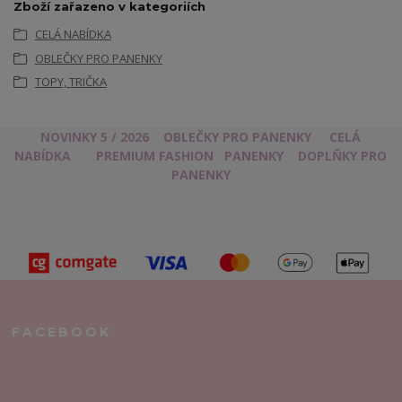
Zboží zařazeno v kategoriích
CELÁ NABÍDKA
OBLEČKY PRO PANENKY
TOPY, TRIČKA
NOVINKY 5 / 2026
OBLEČKY PRO PANENKY
CELÁ
NABÍDKA
PREMIUM FASHION
PANENKY
DOPLŇKY PRO
PANENKY
FACEBOOK