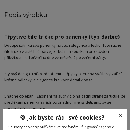
Popis výrobku
Třpytivé bílé tričko pro panenky (typ Barbie)
​Dodejte šatníku své panenky nádech elegance a lesku! Toto ručně
šité tričko v čistě bílé barvě je ideálním kouskem pro každou
příležitost – od běžného dne ve městě až po večerní párty.
​Stylový design: Tričko zdobí jemné třpytky, které na světle vytvářejí
krásné odlesky, a elegantní krajkový detail v pase.
​Snadné oblékání: Zapínání na suchý zip na zadní straně zaručuje, že
převlékání panenky zvládnou snadno i menší děti, aniž by se
poškodil účes panenky.
🍪 Jak byste rádi své cookies?
​Kvalitní zpracování: Precizní šití a příjemný materiál zajistí dlouhou
Soubory cookies používáme ke správnému fungování našeho e-