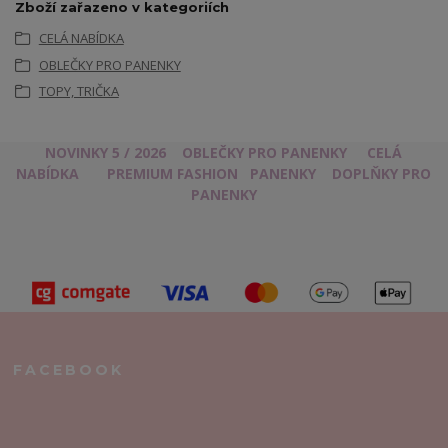
Zboží zařazeno v kategoriích
CELÁ NABÍDKA
OBLEČKY PRO PANENKY
TOPY, TRIČKA
NOVINKY 5 / 2026
OBLEČKY PRO PANENKY
CELÁ
NABÍDKA
PREMIUM FASHION
PANENKY
DOPLŇKY PRO
PANENKY
FACEBOOK