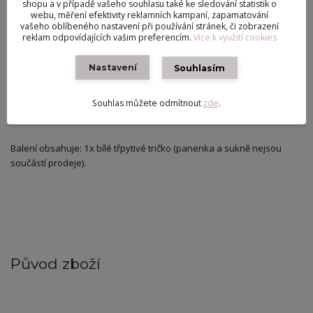
životnost při hře.
shopu a v případě vašeho souhlasu také ke sledování statistik o
webu, měření efektivity reklamních kampaní, zapamatování
vašeho oblíbeného nastavení při používání stránek, či zobrazení
reklam odpovídajících vašim preferencím.
Více k využití cookies
​Univerzální střih: Skvěle sedí na standardní typy panenek o velikosti
29–30 cm (např. Barbie).
Nastavení
Souhlasím
​Tip: Tričko vypadá fantasticky v kombinaci se stříbrnou sukní nebo
Souhlas můžete odmítnout
zde
.
džínami!
​Balení obsahuje: 1x bílé třpytivé tričko (panenka a sukně nejsou
součástí prodeje).
Původ zboží