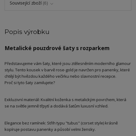
Související zboží
6
Popis výrobku
​Metalické pouzdrové šaty s rozparkem
​Představujeme vám šaty, které jsou ztělesněním moderního glamour
stylu. Tento kousek v barvě rose-gold je navržen pro panenky, které
chtějí být hvězdou každého večírku nebo slavnostní recepce.
​Proč si tyto šaty zamilujete?
​Exkluzivní materiál: Kvalitní koženka s metalickým povrchem, která
se na světle jemně třpytí a dodává šatům luxusní vzhled.
​Elegance bez ramínek: Střih typu "tubus" (corset style) krásně
kopíruje postavu panenky a působí velmi žensky.