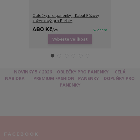
Oblečky pro panenky | Kabát Růžový
Oblečky pro 
koženkový pro Barbie
z eko kůže pr
480 Kč
350 Kč
/
ks
Skladem
/
ks
Vyberte velikost
Vy
NOVINKY 5 / 2026
OBLEČKY PRO PANENKY
CELÁ
NABÍDKA
PREMIUM FASHION
PANENKY
DOPLŇKY PRO
PANENKY
FACEBOOK