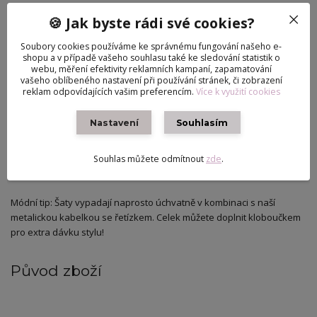
🍪 Jak byste rádi své cookies?
​Designové detaily: * V pasu je všitý ozdobný pásek s perleťovými
korálky, který zdůrazňuje siluetu.
Soubory cookies používáme ke správnému fungování našeho e-
shopu a v případě vašeho souhlasu také ke sledování statistik o
webu, měření efektivity reklamních kampaní, zapamatování
​Rafinovaný rozparek na přední straně sukně dodává šatům šmrnc a
vašeho oblíbeného nastavení při používání stránek, či zobrazení
reklam odpovídajících vašim preferencím.
Více k využití cookies
umožňuje panence volný pohyb při focení i hře.
Nastavení
Souhlasím
​Snadné oblékání: Pro maximální pohodlí je na zadní straně šatů
praktické zapínání na suchý zip, díky kterému panenku obléknete
Souhlas můžete odmítnout
zde
.
během chvilky.
​Módní tip: Šaty vypadají naprosto úchvatně v kombinaci s naší
metalickou kabelkou se řetízkem. Celek můžete doplnit kloboučkem
pro extra dávku stylu!
Původ zboží