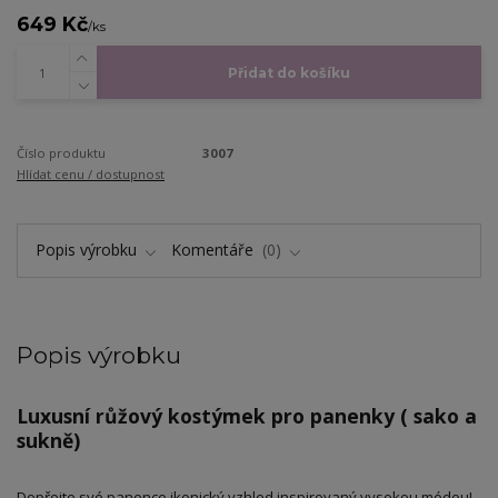
649 Kč
/
ks
Přidat do košíku
Číslo produktu
3007
Hlídat cenu / dostupnost
Popis výrobku
Komentáře
0
Popis výrobku
Luxusní růžový kostýmek pro panenky ( sako a
sukně)
Dopřejte své panence ikonický vzhled inspirovaný vysokou módou!