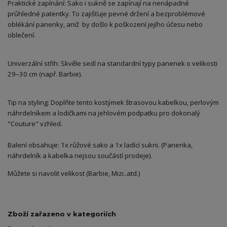
Praktické zapínání: Sako i sukně se zapínají na nenápadné
průhledné patentky. To zajišťuje pevné držení a bezproblémové
oblékání panenky, aniž by došlo k poškození jejího účesu nebo
oblečení.
Univerzální střih: Skvěle sedí na standardní typy panenek o velikosti
29–30 cm (např. Barbie).
Tip na styling: Doplňte tento kostýmek štrasovou kabelkou, perlovým
náhrdelníkem a lodičkami na jehlovém podpatku pro dokonalý
"Couture" vzhled.
Balení obsahuje: 1x růžové sako a 1x ladící sukni. (Panenka,
náhrdelník a kabelka nejsou součástí prodeje).
Můžete si navolit velikost (Barbie, Mizi..atd.)
Zboží zařazeno v kategoriích