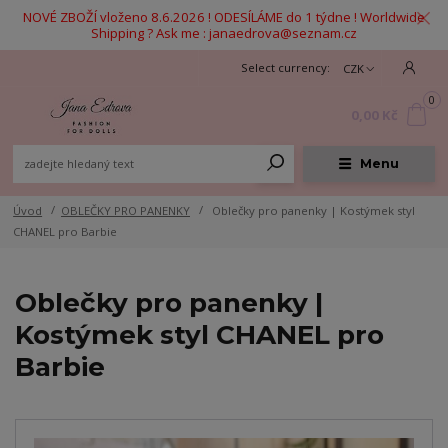
NOVÉ ZBOŽÍ vloženo 8.6.2026 ! ODESÍLÁME do 1 týdne ! Worldwide
Shipping ? Ask me : janaedrova@seznam.cz
CZK
0
0,00 Kč
Menu
Úvod
OBLEČKY PRO PANENKY
Oblečky pro panenky | Kostýmek styl
CHANEL pro Barbie
Oblečky pro panenky |
Kostýmek styl CHANEL pro
Barbie