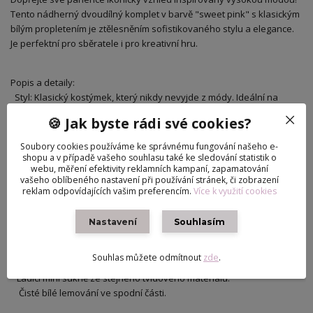
Tento nádherný dvoudílný komplet v barvě "sweet pink" s klasickým
bílým propletením je ztělesněním sofistikovaného stylu a elegance.
Je perfektní pro sběratele i pro kreativní hru.
Popis a detaily:
Styl: Klasický kostýmek, který nikdy nevyjde z módy. Ideální na
pracovní schůzky, čaj o páté nebo večírek.
🍪 Jak byste rádi své cookies?
Soubory cookies používáme ke správnému fungování našeho e-
Sako:
shopu a v případě vašeho souhlasu také ke sledování statistik o
Bohatá textura v růžovo-bílé kombinaci.
webu, měření efektivity reklamních kampaní, zapamatování
Čistě bílé lemování na klopách, rukávech i kapsách pro kontrastní
vašeho oblíbeného nastavení při používání stránek, či zobrazení
reklam odpovídajících vašim preferencím.
Více k využití cookies
efekt.
Funkční ozdobné detaily: dva malé stříbrné knoflíky na přední
Nastavení
Souhlasím
straně.
Souhlas můžete odmítnout
zde
.
Sukně:
Ladící mini sukně ze stejného tvídového materiálu.
Čisté bílé lemování ve spodní části.