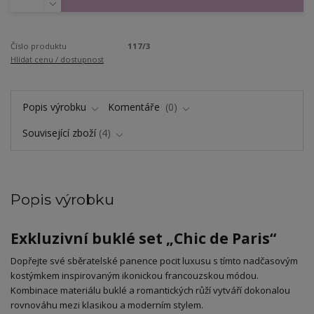
Číslo produktu
117/3
Hlídat cenu / dostupnost
Popis výrobku
Komentáře
0
Související zboží
4
Popis výrobku
Exkluzivní buklé set „Chic de Paris“
​Dopřejte své sběratelské panence pocit luxusu s tímto nadčasovým
kostýmkem inspirovaným ikonickou francouzskou módou.
Kombinace materiálu buklé a romantických růží vytváří dokonalou
rovnováhu mezi klasikou a moderním stylem.