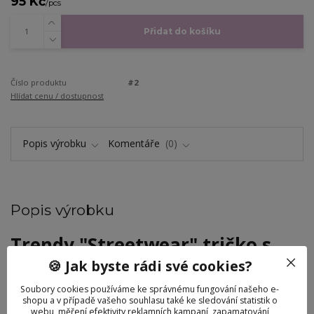
95 Kč
/
pcs
Přidat do košíku
Číslo produktu
#2
Hlídat cenu / dostupnost
Popis výrobku
Komentáře
0
Popis výrobku
Trendy "Streetwear" tričko s
motivem včely – UNISEX
🍪 Jak byste rádi své cookies?
Soubory cookies používáme ke správnému fungování našeho e-
Dopřejte svým panenkám styl, který hýbe světem módy!
Toto
shopu a v případě vašeho souhlasu také ke sledování statistik o
ikonické bílé tričko s výrazným pruhem a zlatou aplikací včely je
webu, měření efektivity reklamních kampaní, zapamatování