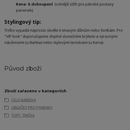
Kena- k dokoupení
(volnější střih pro pánské postavy
panenek).
​Stylingový tip:
​Tričko vypadá naprosto skvěle k tmavým džínům nebo šortkám. Pro
"VIP look" doporučujeme doplnit slunečními brýlemi a výraznými
náušnicemi (u Barbie) nebo stylovými teniskami (u Kena).
Původ zboží
Zboží zařazeno v kategoriích
CELÁ NABÍDKA
OBLEČKY PRO PANENKY
TOPY, TRIČKA