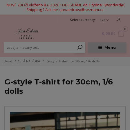
NOVÉ ZBOŽÍ vloženo 8.6.2026 ! ODESÍLÁME do 1 týdne ! Worldwide
Shipping ? Ask me : janaedrova@seznam.cz
CZK
0
0,00 Kč
Menu
Úvod
CELÁ NABÍDKA
G-style T-shirt for 30cm, 1/6 dolls
G-style T-shirt for 30cm, 1/6
dolls