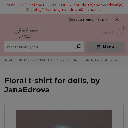
NOVÉ ZBOŽÍ vloženo 8.6.2026 ! ODESÍLÁME do 1 týdne ! Worldwide
Shipping ? Ask me : janaedrova@seznam.cz
CZK
0
0,00 Kč
Menu
Úvod
OBLEČKY PRO PANENKY
Floral t-shirt for dolls, by JanaEdrova
Floral t-shirt for dolls, by
JanaEdrova