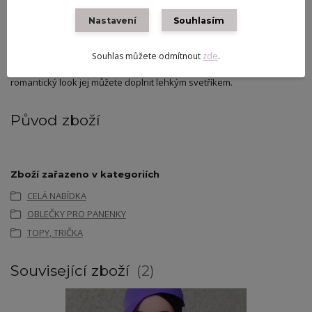
Obsah balení:
1x tričko s květinovým motivem (panenka,
Nastavení
Souhlasím
kraťasy, boty, kabelka a náušnice nejsou součástí prodeje).
Náš tip:
zkombinujte toto tričko s bílými úpletovými kraťasy a bílými
Souhlas můžete odmítnout
zde
.
teniskami pro vytvoření oslnivého a pohodlného letního outfitu. Pro
romantický look jej můžete doplnit lehkým svetříkem.
Původ zboží
Zboží zařazeno v kategoriích
CELÁ NABÍDKA
OBLEČKY PRO PANENKY
TOPY, TRIČKA
Související zboží
2