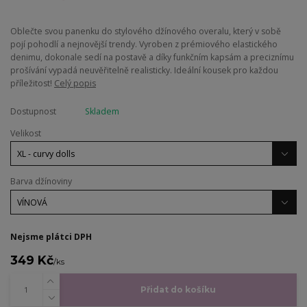
​Oblečte svou panenku do stylového džínového overalu, který v sobě
pojí pohodlí a nejnovější trendy. Vyroben z prémiového elastického
denimu, dokonale sedí na postavě a díky funkčním kapsám a preciznímu
prošívání vypadá neuvěřitelně realisticky. Ideální kousek pro každou
příležitost!
Celý popis
Dostupnost
Skladem
Velikost
Barva džínoviny
Nejsme plátci DPH
349 Kč
/
ks
Přidat do košíku