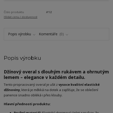
Číslo produktu
#12
Hlídat cenu / dostupnost
Popis výrobku
Komentáře
0
Popis výrobku
Džínový overal s dlouhým rukávem a ohrnutým
lemem – elegance v každém detailu.
​Tento propracovaný overal je ušit z
vysoce kvalitní elastické
džínoviny
, která je měkká na dotek a zajišťuje, že se oblečení
panence snadno obléká i přes klouby.
Hlavní přednosti produktu:
Pružný materiál:
Elastický denimový úplet zaručuje, že