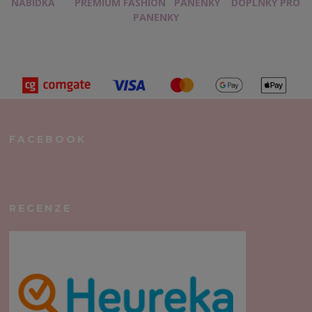
NABÍDKA
PREMIUM FASHION
PANENKY
DOPLŇKY PRO
PANENKY
FACEBOOK
RECENZE