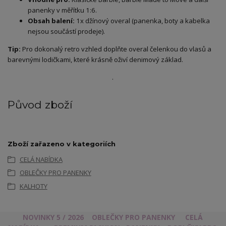
panenky v měřítku 1:6.
Obsah balení:
1x džínový overal (panenka, boty a kabelka
nejsou součástí prodeje).
Tip:
Pro dokonalý retro vzhled doplňte overal čelenkou do vlasů a
barevnými lodičkami, které krásně oživí denimový základ.
.
Původ zboží
Zboží zařazeno v kategoriích
CELÁ NABÍDKA
OBLEČKY PRO PANENKY
KALHOTY
NOVINKY 5 / 2026
OBLEČKY PRO PANENKY
CELÁ