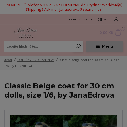
NOVÉ ZBOŽÍ vloženo 8.6.2026 ! ODESÍLÁME do 1 týdne ! Worldwide
Shipping ? Ask me : janaedrova@seznam.cz
CZK
0
0,00 Kč
Menu
Úvod
OBLEČKY PRO PANENKY
Classic Beige coat for 30 cm dolls, size
1/6, by JanaEdrova
Classic Beige coat for 30 cm
dolls, size 1/6, by JanaEdrova