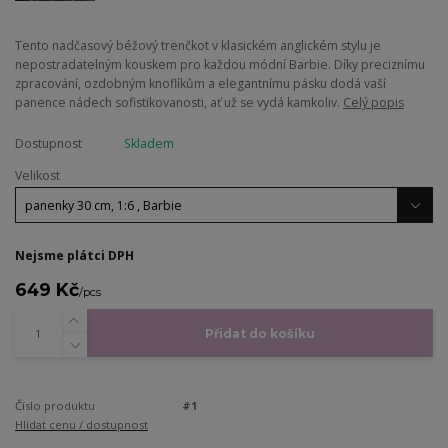
Tento nadčasový béžový trenčkot v klasickém anglickém stylu je
nepostradatelným kouskem pro každou módní Barbie. Díky preciznímu
zpracování, ozdobným knoflíkům a elegantnímu pásku dodá vaší
panence nádech sofistikovanosti, ať už se vydá kamkoliv.
Celý popis
Dostupnost
Skladem
Velikost
Nejsme plátci DPH
649 Kč
/
pcs
Přidat do košíku
Číslo produktu
#1
Hlídat cenu / dostupnost