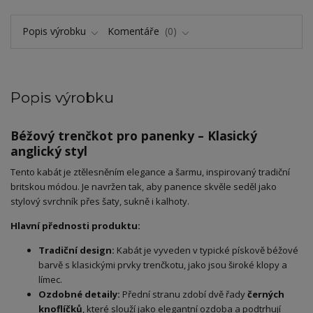
Popis výrobku
Komentáře
0
Popis výrobku
Béžový trenčkot pro panenky – Klasický
anglický styl
​Tento kabát je ztělesněním elegance a šarmu, inspirovaný tradiční
britskou módou. Je navržen tak, aby panence skvěle seděl jako
stylový svrchník přes šaty, sukně i kalhoty.
Hlavní přednosti produktu:
Tradiční design:
Kabát je vyveden v typické pískově béžové
barvě s klasickými prvky trenčkotu, jako jsou široké klopy a
límec.
Ozdobné detaily:
Přední stranu zdobí dvě řady
černých
knoflíčků
, které slouží jako elegantní ozdoba a podtrhují