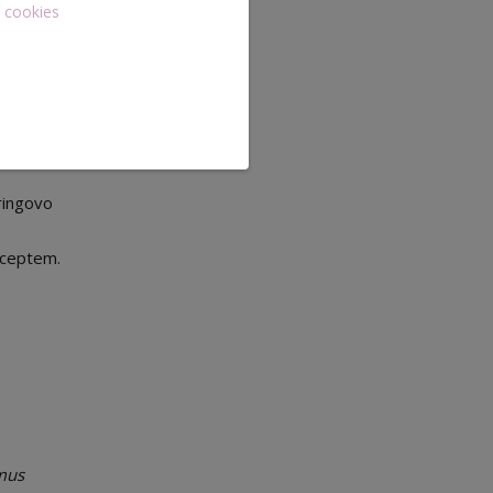
í cookies
ant
 kruhové
ringovo
nceptem.
smus