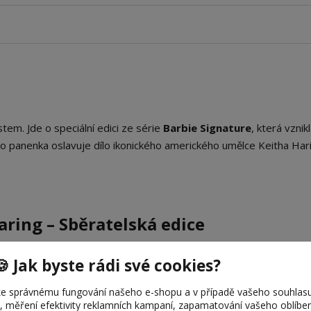
em. Jde o speciální edici ze série
Barbie Signature
, která vznik
to panenka oslavuje dílo ikonického amerického umělce Keitha Har
Haring – Sběratelská edice
🍪 Jak byste rádi své cookies?
sběratelskou panenkou Barbie, která je inspirována dílem legendár
e správnému fungování našeho e-shopu a v případě vašeho souhlasu
 ikonický pop-art s moderním stylem a je povinnou výbavou pro k
u, měření efektivity reklamních kampaní, zapamatování vašeho oblíb