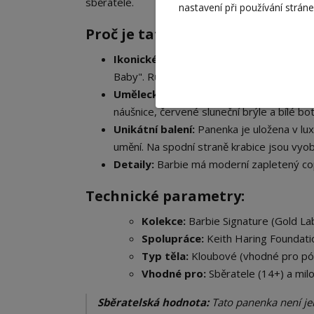
sběratele.
nastavení při používání strán
Proč je tato panenka výjimečn
Ikonické vzory:
Panenka má na sobě síťo
Baby". Růžové kalhoty jsou zdobeny celo
Umělecké doplňky:
Outfit doplňuje stř
náušnice, červené sluneční brýle a bílé b
Unikátní balení:
Panenka je uložena v lu
umění. Na spodní straně krabice jsou vyo
Detaily:
Barbie má moderní zapletený cop 
Technické parametry:
Kolekce:
Barbie Signature (Gold Lab
Spolupráce:
Keith Haring Foundati
Typ těla:
Kloubové (vhodné pro póz
Vhodné pro:
Sběratele (14+) a mil
Sběratelská hodnota:
Tato panenka není jen