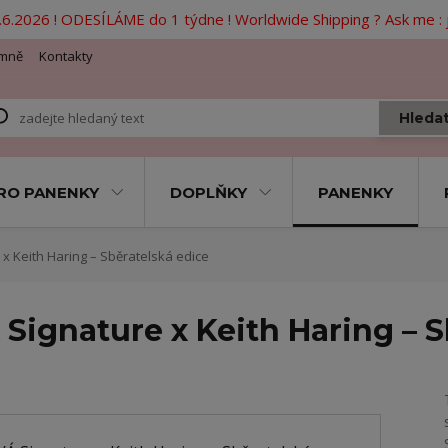
6.2026 ! ODESÍLÁME do 1 týdne ! Worldwide Shipping ? Ask me 
mně
Kontakty
Hleda
RO PANENKY
DOPLŇKY
PANENKY
x Keith Haring – Sběratelská edice
 Signature x Keith Haring – 