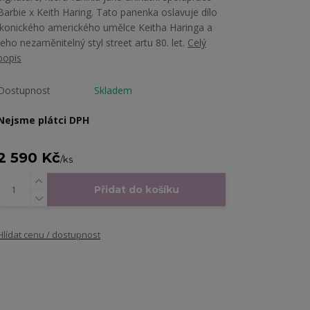
Barbie x Keith Haring. Tato panenka oslavuje dílo
ikonického amerického umělce Keitha Haringa a
jeho nezaměnitelný styl street artu 80. let.
Celý
popis
Dostupnost
Skladem
Nejsme plátci DPH
2 590 Kč
/
ks
Přidat do košíku
Hlídat cenu / dostupnost