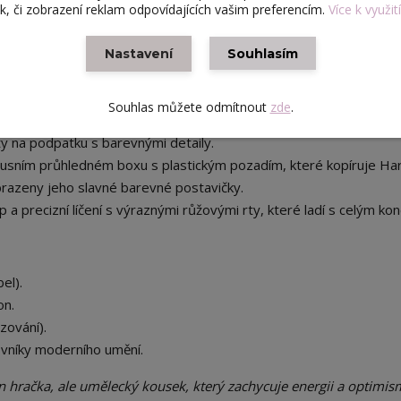
ek, či zobrazení reklam odpovídajících vašim preferencím.
Více k využit
á?
Nastavení
Souhlasím
vané tričko a černou mikinu s Haringovou slavnou postavou "Radi
plošným černým vzorem jeho typických tančících postav.
Souhlas můžete odmítnout
zde
.
íbrná metalická kabelka s potiskem kazeťáku (boomboxu), výrazné
oty na podpatku s barevnými detaily.
xusním průhledném boxu s plastickým pozadím, které kopíruje Ha
brazeny jeho slavné barevné postavičky.
a precizní líčení s výraznými růžovými rty, které ladí s celým ko
el).
on.
ování).
ovníky moderního umění.
 hračka, ale umělecký kousek, který zachycuje energii a optimi