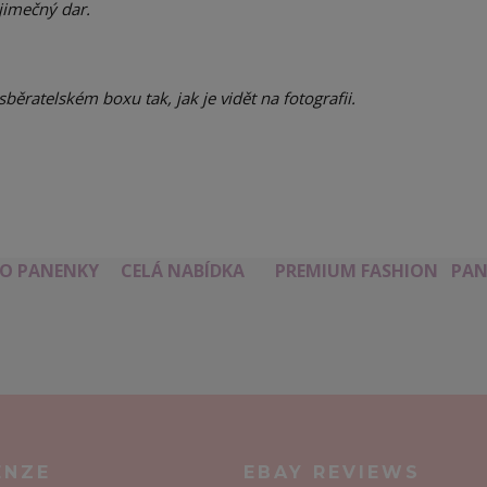
ýjimečný dar.
ěratelském boxu tak, jak je vidět na fotografii.
RO PANENKY
CELÁ NABÍDKA
PREMIUM FASHION
PAN
ENZE
EBAY REVIEWS