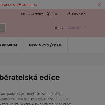
: janaedrova@seznam.cz
CZK
Přihlášení
0
ks
za
0,00 Kč
t
PREMIUM
NOVINKY 5 /2026
Sběratelská edice
Tato panenka je skutečným sběratelským
skvostem. Jde o speciální edici ze série Barbie
Signature, která vznikla jako unikátní spolupráce