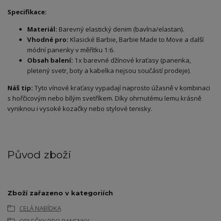
Specifikace:
Materiál:
Barevný elastický denim (bavlna/elastan).
Vhodné pro:
Klasické Barbie, Barbie Made to Move a další
módní panenky v měřítku 1:6.
Obsah balení:
1x barevné džínové kraťasy (panenka,
pletený svetr, boty a kabelka nejsou součástí prodeje).
Náš tip:
Tyto vínové kraťasy vypadají naprosto úžasně v kombinaci
s hořčicovým nebo bílým svetříkem. Díky ohrnutému lemu krásně
vyniknou i vysoké kozačky nebo stylové tenisky.
Původ zboží
Zboží zařazeno v kategoriích
CELÁ NABÍDKA