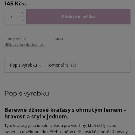
145 Kč
/
ks
Přidat do košíku
Číslo produktu
3024
Hlídat cenu / dostupnost
Popis výrobku
Komentáře
0
Popis výrobku
Barevné džínové kraťasy s ohrnutým lemem –
hravost a styl v jednom.
​Tyto kraťasy jsou ideální volbou pro všechny, kteří chtějí svou
panenku obléknout do něčeho jiného než klasické modré džínoviny.