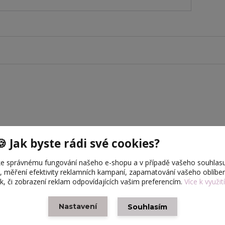
🍪 Jak byste rádi své cookies?
 klobouky: Styl, který Barbie sluší
e správnému fungování našeho e-shopu a v případě vašeho souhlasu
čného luxusu a nadčasové elegance. Naše ručně vyráběné f
u, měření efektivity reklamních kampaní, zapamatování vašeho oblíb
stradatelným doplňkem pro každou sběratelskou Barbie i 
ek, či zobrazení reklam odpovídajících vašim preferencím.
Více k využit
ikonu z dětského pokoje.
Nastavení
Souhlasím
vybrat právě tyto kloboučky?