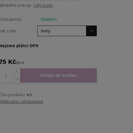
dětského pokoje.
Celý popis
Dostupnost
Skladem
Hat color
Nejsme plátci DPH
75 Kč
/
pcs
Přidat do košíku
Číslo produktu
#3
Hlídat cenu / dostupnost