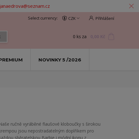
: janaedrova@seznam.cz
CZK
Přihlášení
0
ks
za
0,00 Kč
t
PREMIUM
NOVINKY 5 /2026
Naše ručně vyráběné flaušové kloboučky s širokou
krempou jsou nepostradatelným doplňkem pro
každou sběratelskou Barbie i módní ikonu z