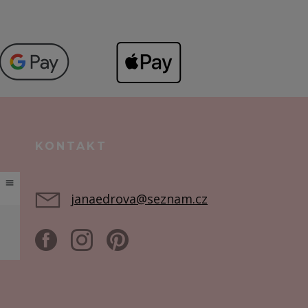
KONTAKT
janaedrova@seznam.cz