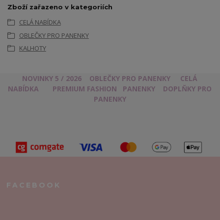
Zboží zařazeno v kategoriích
CELÁ NABÍDKA
OBLEČKY PRO PANENKY
KALHOTY
NOVINKY 5 / 2026
OBLEČKY PRO PANENKY
CELÁ
NABÍDKA
PREMIUM FASHION
PANENKY
DOPLŇKY PRO
PANENKY
FACEBOOK