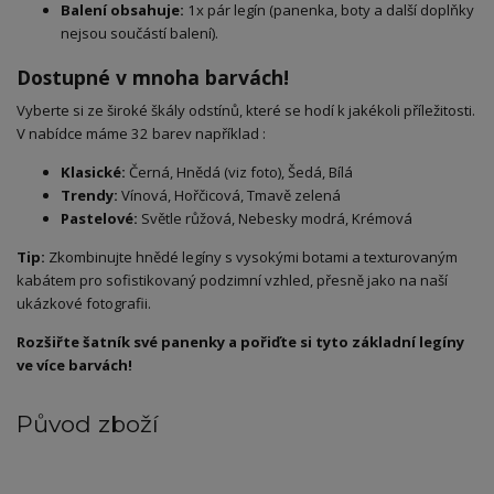
Balení obsahuje:
1x pár legín (panenka, boty a další doplňky
nejsou součástí balení).
Dostupné v mnoha barvách!
​Vyberte si ze široké škály odstínů, které se hodí k jakékoli příležitosti.
V nabídce máme 32 barev například :
Klasické:
Černá, Hnědá (viz foto), Šedá, Bílá
Trendy:
Vínová, Hořčicová, Tmavě zelená
Pastelové:
Světle růžová, Nebesky modrá, Krémová
Tip:
Zkombinujte hnědé legíny s vysokými botami a texturovaným
kabátem pro sofistikovaný podzimní vzhled, přesně jako na naší
ukázkové fotografii.
Rozšiřte šatník své panenky a pořiďte si tyto základní legíny
ve více barvách!
Původ zboží