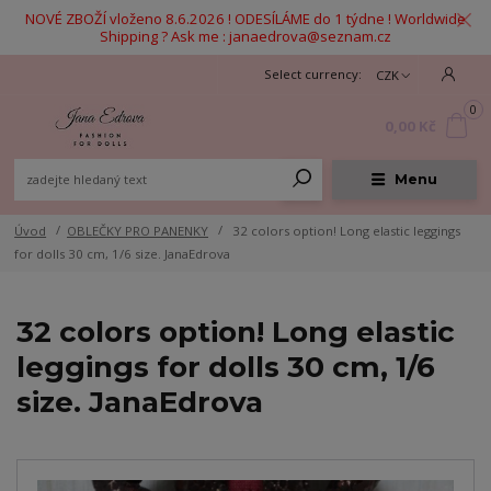
NOVÉ ZBOŽÍ vloženo 8.6.2026 ! ODESÍLÁME do 1 týdne ! Worldwide
Shipping ? Ask me : janaedrova@seznam.cz
CZK
0
0,00 Kč
Menu
Úvod
OBLEČKY PRO PANENKY
32 colors option! Long elastic leggings
for dolls 30 cm, 1/6 size. JanaEdrova
32 colors option! Long elastic
leggings for dolls 30 cm, 1/6
size. JanaEdrova