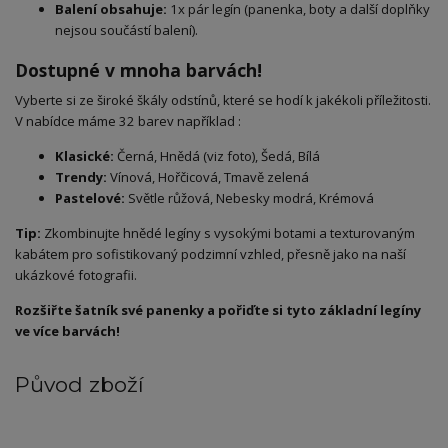
Balení obsahuje:
1x pár legín (panenka, boty a další doplňky
nejsou součástí balení).
Dostupné v mnoha barvách!
​Vyberte si ze široké škály odstínů, které se hodí k jakékoli příležitosti.
V nabídce máme 32 barev například :
Klasické:
Černá, Hnědá (viz foto), Šedá, Bílá
Trendy:
Vínová, Hořčicová, Tmavě zelená
Pastelové:
Světle růžová, Nebesky modrá, Krémová
Tip:
Zkombinujte hnědé legíny s vysokými botami a texturovaným
kabátem pro sofistikovaný podzimní vzhled, přesně jako na naší
ukázkové fotografii.
Rozšiřte šatník své panenky a pořiďte si tyto základní legíny
ve více barvách!
Původ zboží