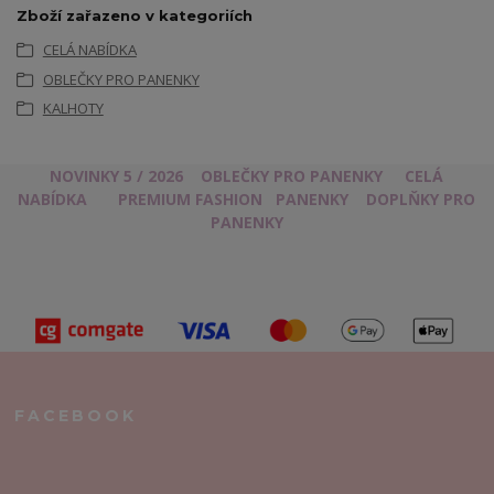
Zboží zařazeno v kategoriích
CELÁ NABÍDKA
OBLEČKY PRO PANENKY
KALHOTY
NOVINKY 5 / 2026
OBLEČKY PRO PANENKY
CELÁ
NABÍDKA
PREMIUM FASHION
PANENKY
DOPLŇKY PRO
PANENKY
FACEBOOK