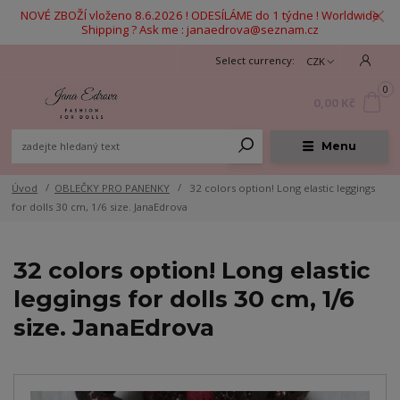
NOVÉ ZBOŽÍ vloženo 8.6.2026 ! ODESÍLÁME do 1 týdne ! Worldwide
Shipping ? Ask me : janaedrova@seznam.cz
CZK
0
0,00 Kč
Menu
Úvod
OBLEČKY PRO PANENKY
32 colors option! Long elastic leggings
for dolls 30 cm, 1/6 size. JanaEdrova
32 colors option! Long elastic
leggings for dolls 30 cm, 1/6
size. JanaEdrova