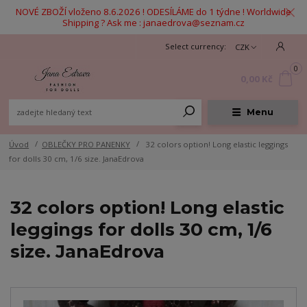
NOVÉ ZBOŽÍ vloženo 8.6.2026 ! ODESÍLÁME do 1 týdne ! Worldwide
Shipping ? Ask me : janaedrova@seznam.cz
CZK
0
0,00 Kč
Menu
Úvod
OBLEČKY PRO PANENKY
32 colors option! Long elastic leggings
for dolls 30 cm, 1/6 size. JanaEdrova
32 colors option! Long elastic
leggings for dolls 30 cm, 1/6
size. JanaEdrova