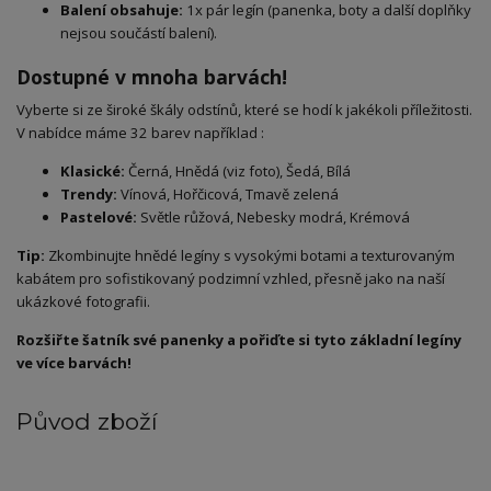
Balení obsahuje:
1x pár legín (panenka, boty a další doplňky
nejsou součástí balení).
Dostupné v mnoha barvách!
​Vyberte si ze široké škály odstínů, které se hodí k jakékoli příležitosti.
V nabídce máme 32 barev například :
Klasické:
Černá, Hnědá (viz foto), Šedá, Bílá
Trendy:
Vínová, Hořčicová, Tmavě zelená
Pastelové:
Světle růžová, Nebesky modrá, Krémová
Tip:
Zkombinujte hnědé legíny s vysokými botami a texturovaným
kabátem pro sofistikovaný podzimní vzhled, přesně jako na naší
ukázkové fotografii.
Rozšiřte šatník své panenky a pořiďte si tyto základní legíny
ve více barvách!
Původ zboží