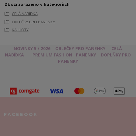
Zboží zařazeno v kategoriích
CELÁ NABÍDKA
OBLEČKY PRO PANENKY
KALHOTY
NOVINKY 5 / 2026
OBLEČKY PRO PANENKY
CELÁ
NABÍDKA
PREMIUM FASHION
PANENKY
DOPLŇKY PRO
PANENKY
FACEBOOK