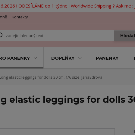
6.2026 ! ODESÍLÁME do 1 týdne ! Worldwide Shipping ? Ask me 
mně
Kontakty
Hleda
RO PANENKY
DOPLŇKY
PANENKY
Long elastic leggings for dolls 30 cm, 1/6 size. JanaEdrova
g elastic leggings for dolls 30