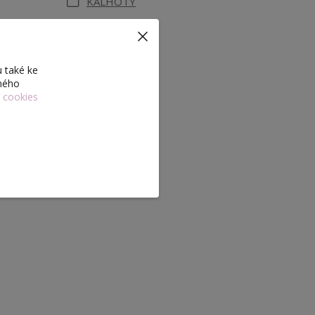
KALHOTY
kladem
 také ke
eného
í cookies