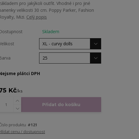
základem pro jakýkoli outfit. Vhodné i pro jiné
panenky velikosti 30 cm. Poppy Parker, Fashion
Royalty, Mizi.
Celý popis
Dostupnost
Skladem
Velikost
Barva
Nejsme plátci DPH
75 Kč
/
ks
Přidat do košíku
Číslo produktu
#121
Hlídat cenu / dostupnost