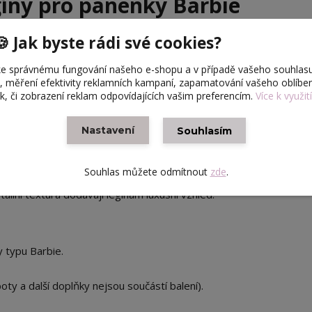
gíny pro panenky Barbie
 a styl s našimi novými
legínami
. Tyto legíny jsou dokonalým zá
🍪 Jak byste rádi své cookies?
na doma, sportovní set nebo elegantní kombinaci pod kabát.
e správnému fungování našeho e-shopu a v případě vašeho souhlasu
u, měření efektivity reklamních kampaní, zapamatování vašeho oblíb
ek, či zobrazení reklam odpovídajících vašim preferencím.
Více k využit
andardní tělo panenek Barbie, zajišťuje, že legíny skvěle sedí a
Nastavení
Souhlasím
astického úpletu s detailní pletenou texturou, který napodobuje
Souhlas můžete odmítnout
zde
.
adají skvěle k teniskám, kozačkám, svetrům i topům.
etailní textura dodávají legínám luxusní vzhled.
 typu Barbie.
oty a další doplňky nejsou součástí balení).