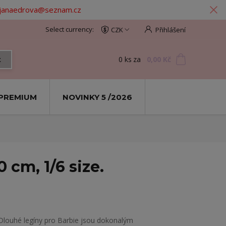
: janaedrova@seznam.cz
CZK
Přihlášení
0
ks
za
0,00 Kč
t
PREMIUM
NOVINKY 5 /2026
 cm, 1/6 size.
Dlouhé legíny pro Barbie jsou dokonalým