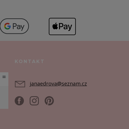
KONTAKT
janaedrova@seznam.cz