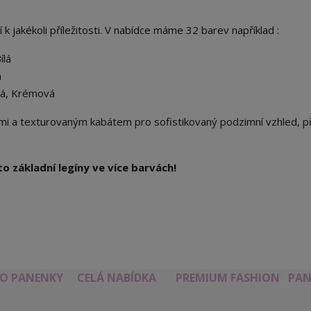
í k jakékoli příležitosti. V nabídce máme 32 barev například :
ílá
á
rá, Krémová
mi a texturovaným kabátem pro sofistikovaný podzimní vzhled, p
to základní legíny ve více barvách!
RO PANENKY
CELÁ NABÍDKA
PREMIUM FASHION
PAN