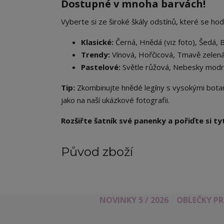
Dostupné v mnoha barvách!
​Vyberte si ze široké škály odstínů, které se hod
Klasické:
Černá, Hnědá (viz foto), Šedá, B
Trendy:
Vínová, Hořčicová, Tmavě zelen
Pastelové:
Světle růžová, Nebesky mod
Tip:
Zkombinujte hnědé legíny s vysokými bota
jako na naší ukázkové fotografii.
Rozšiřte šatník své panenky a pořiďte si ty
Původ zboží
NOVINKY 5 / 2026
OBLEČKY P