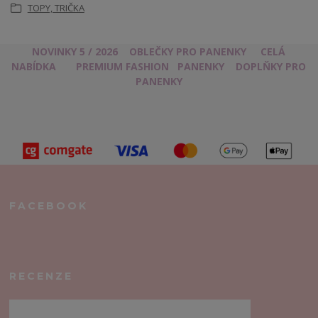
TOPY, TRIČKA
NOVINKY 5 / 2026
OBLEČKY PRO PANENKY
CELÁ
NABÍDKA
PREMIUM FASHION
PANENKY
DOPLŇKY PRO
PANENKY
FACEBOOK
RECENZE