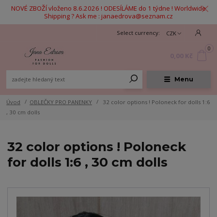
NOVÉ ZBOŽÍ vloženo 8.6.2026 ! ODESÍLÁME do 1 týdne ! Worldwide
Shipping ? Ask me : janaedrova@seznam.cz
CZK
0
0,00 Kč
Menu
Úvod
OBLEČKY PRO PANENKY
32 color options ! Poloneck for dolls 1:6
, 30 cm dolls
32 color options ! Poloneck
for dolls 1:6 , 30 cm dolls