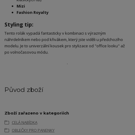
Mizi
Fashion Royalty
Styling tip:
​Tento rolák vypadá fantasticky v kombinaci s výrazným
náhrdelníkem nebo pod křivákem, který jste viděli u předchozího
modelu. Je to univerzální kousek pro stylizace od "office looku" až
po volnočasovou módu.
.
Původ zboží
Zboží zařazeno v kategoriích
CELÁ NABÍDKA
OBLEČKY PRO PANENKY