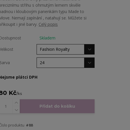
preciznímu střihu s ohrnutým lemem skvěle
padnou i kloubovým panenkám typu Made to
Move. Nemají zapínání , natahují se. Můžete si
přikoupit i jiné barvy.
Celý popis
Dostupnost
Skladem
Velikost
Barva
Nejsme plátci DPH
80 Kč
/
ks
Přidat do košíku
Číslo produktu
#88