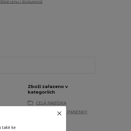
Hlídat cenu / dostupnost
Zboží zařazeno v
kategoriích
CELÁ NABÍDKA
OBLEČKY PRO PANENKY
KALHOTY
 také ke