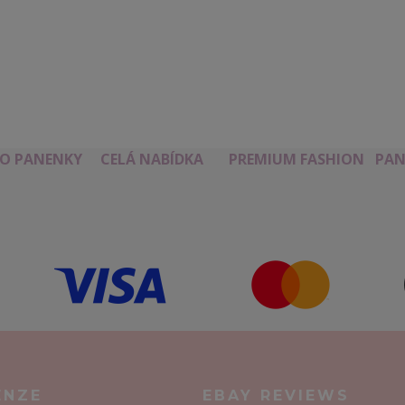
RO PANENKY
CELÁ NABÍDKA
PREMIUM FASHION
PAN
ENZE
EBAY REVIEWS