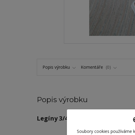
Popis výrobku
Komentáře
0
Popis výrobku
Legíny 3/4 pro panenky Barbie
Soubory cookies používáme k