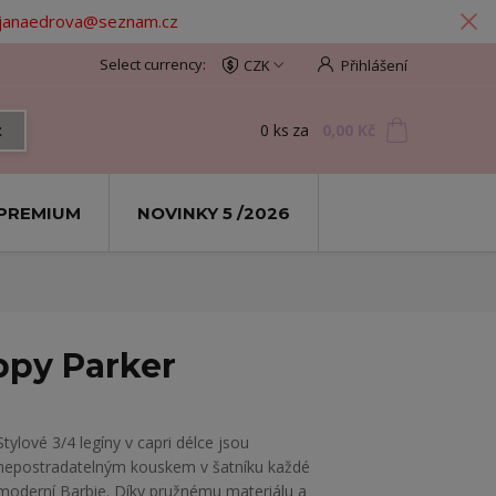
: janaedrova@seznam.cz
CZK
Přihlášení
0
ks
za
0,00 Kč
t
PREMIUM
NOVINKY 5 /2026
oppy Parker
​Stylové 3/4 legíny v capri délce jsou
nepostradatelným kouskem v šatníku každé
moderní Barbie. Díky pružnému materiálu a