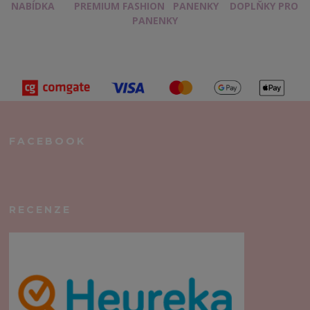
NABÍDKA
PREMIUM FASHION
PANENKY
DOPLŇKY PRO
PANENKY
FACEBOOK
RECENZE