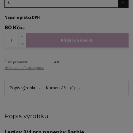
Nejsme plátci DPH
80 Kč
/
ks
Přidat do košíku
Číslo produktu
#8
Hlídat cenu / dostupnost
Popis výrobku
Komentáře
0
Popis výrobku
Legíny 3/4 pro panenky Barbie