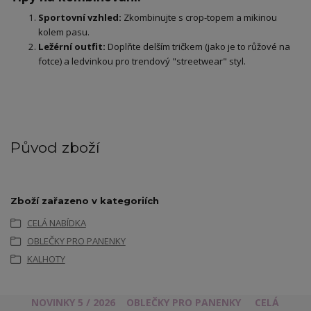
Sportovní vzhled:
Zkombinujte s crop-topem a mikinou
kolem pasu.
Ležérní outfit:
Doplňte delším tričkem (jako je to růžové na
fotce) a ledvinkou pro trendový "streetwear" styl.
Původ zboží
Zboží zařazeno v kategoriích
CELÁ NABÍDKA
OBLEČKY PRO PANENKY
KALHOTY
NOVINKY 5 / 2026
OBLEČKY PRO PANENKY
CELÁ