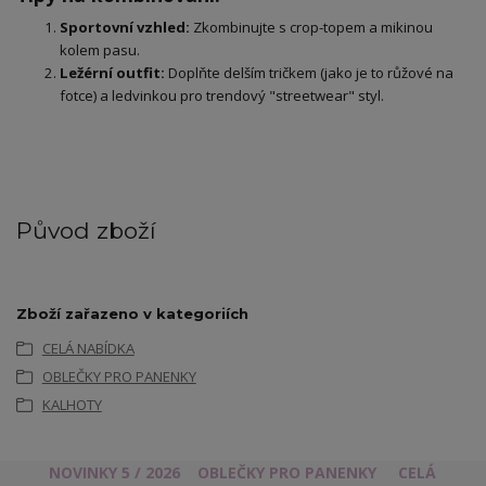
Sportovní vzhled:
Zkombinujte s crop-topem a mikinou
kolem pasu.
Ležérní outfit:
Doplňte delším tričkem (jako je to růžové na
fotce) a ledvinkou pro trendový "streetwear" styl.
Původ zboží
Zboží zařazeno v kategoriích
CELÁ NABÍDKA
OBLEČKY PRO PANENKY
KALHOTY
NOVINKY 5 / 2026
OBLEČKY PRO PANENKY
CELÁ