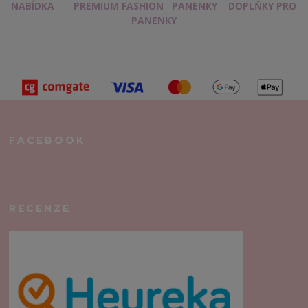
NABÍDKA
PREMIUM FASHION
PANENKY
DOPLŇKY PRO
PANENKY
FACEBOOK
RECENZE