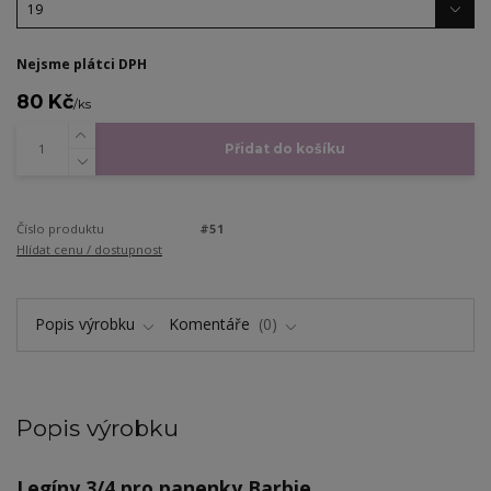
Nejsme plátci DPH
80 Kč
/
ks
Přidat do košíku
Číslo produktu
#51
Hlídat cenu / dostupnost
Popis výrobku
Komentáře
0
Popis výrobku
Legíny 3/4 pro panenky Barbie