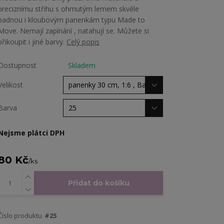
preciznímu střihu s ohrnutým lemem skvěle
padnou i kloubovým panenkám typu Made to
Move. Nemají zapínání , natahují se. Můžete si
přikoupit i jiné barvy.
Celý popis
Dostupnost
Skladem
Velikost
Barva
Nejsme plátci DPH
80 Kč
/
ks
Přidat do košíku
Číslo produktu
#25