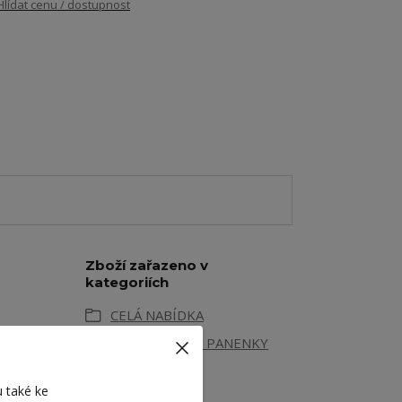
Hlídat cenu / dostupnost
Zboží zařazeno v
kategoriích
CELÁ NABÍDKA
OBLEČKY PRO PANENKY
KALHOTY
 také ke