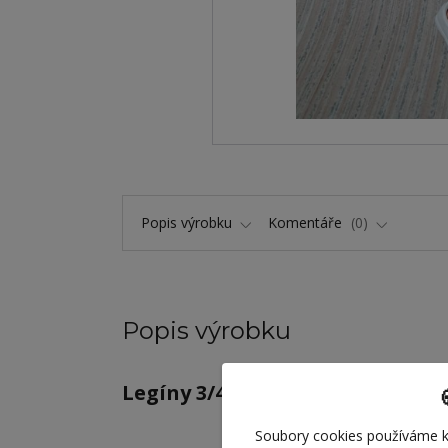
Popis výrobku
Komentáře
0
Popis výrobku
Legíny 3/4 pro panenky Barbie
Soubory cookies používáme k