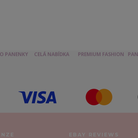
RO PANENKY
CELÁ NABÍDKA
PREMIUM FASHION
PAN
ENZE
EBAY REVIEWS