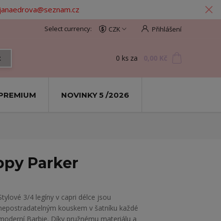
: janaedrova@seznam.cz
CZK
Přihlášení
0
ks
za
0,00 Kč
t
PREMIUM
NOVINKY 5 /2026
oppy Parker
​Stylové 3/4 legíny v capri délce jsou
nepostradatelným kouskem v šatníku každé
moderní Barbie. Díky pružnému materiálu a