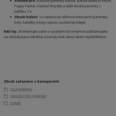
Vhodné pro:
Klasické panenky Barbie, Barbie Made to Move,
Poppy Parker, Fashion Royalty a další módní panenky v
měřítku 1:6.
Obsah balení:
1x natahovací džínová minisukně (panenky,
boty, kabelky a topy nejsou součástí prodeje).
Náš tip:
zkombinujte sukni s vysokými červenými kozačkami (jako
na obrázku) pro odvážný a trendy look, který nikdo nepřehlédne!
Zboží zařazeno v kategoriích
CELÁ NABÍDKA
OBLEČKY PRO PANENKY
SUKNĚ