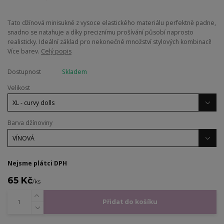
Tato džínová minisukně z vysoce elastického materiálu perfektně padne,
snadno se natahuje a díky preciznímu prošívání působí naprosto
realisticky. Ideální základ pro nekonečné množství stylových kombinací!
Více barev.
Celý popis
Dostupnost
Skladem
Velikost
Barva džínoviny
Nejsme plátci DPH
65 Kč
/
ks
Přidat do košíku