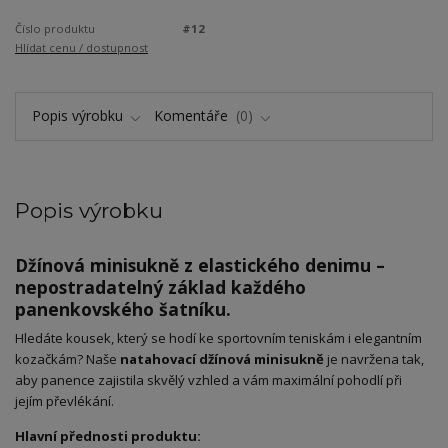
Číslo produktu
#12
Hlídat cenu / dostupnost
Popis výrobku
Komentáře
0
Popis výrobku
Džínová minisukně z elastického denimu –
nepostradatelný základ každého
panenkovského šatníku.
​Hledáte kousek, který se hodí ke sportovním teniskám i elegantním
kozačkám? Naše
natahovací džínová minisukně
je navržena tak,
aby panence zajistila skvělý vzhled a vám maximální pohodlí při
jejím převlékání.
Hlavní přednosti produktu: