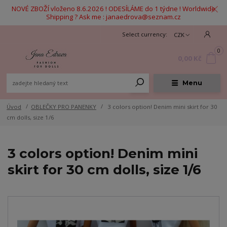
NOVÉ ZBOŽÍ vloženo 8.6.2026 ! ODESÍLÁME do 1 týdne ! Worldwide
Shipping ? Ask me : janaedrova@seznam.cz
CZK
0
0,00 Kč
Menu
Úvod
OBLEČKY PRO PANENKY
3 colors option! Denim mini skirt for 30
cm dolls, size 1/6
3 colors option! Denim mini
skirt for 30 cm dolls, size 1/6