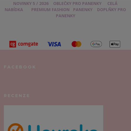
NOVINKY 5 / 2026
OBLEČKY PRO PANENKY
CELÁ
NABÍDKA
PREMIUM FASHION
PANENKY
DOPLŇKY PRO
PANENKY
FACEBOOK
RECENZE