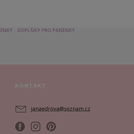
ENKY
DOPLŇKY PRO PANENKY
KONTAKT
janaedrova@seznam.cz