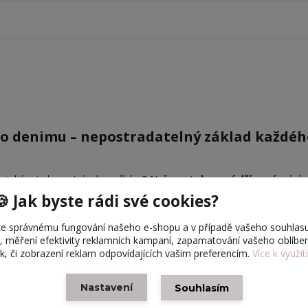
ho denimu – nepostradatelný základ každéh
teniskám i elegantním kozačkám? Naše
natahovací džínová mini
d a vám maximální pohodlí při jejím převlékání.
🍪 Jak byste rádi své cookies?
e správnému fungování našeho e-shopu a v případě vašeho souhlasu
u, měření efektivity reklamních kampaní, zapamatování vašeho oblíb
ysoce elastické džínoviny (úpletu)
. Nemá žádné zapínání na su
ek, či zobrazení reklam odpovídajících vašim preferencím.
Více k využit
ete. Díky tomu je pas hladký a skvěle vypadá i pod upnutými tričk
emným zúžením dokonale zvýrazňuje postavu panenky. Pružný mater
Nastavení
Souhlasím
a svém místě i při pózování.