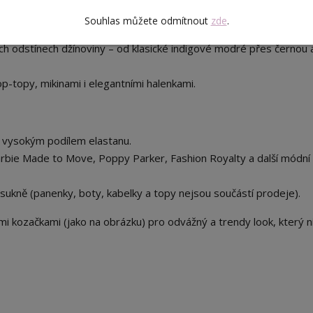
odelu dodává
kontrastní žluté prošívání
, které naznačuje kapsy
Souhlas můžete odmítnout
zde
.
mu.
ch odstínech džínoviny – od klasické indigové modré přes černou 
p-topy, mikinami i elegantními halenkami.
s vysokým podílem elastanu.
rbie Made to Move, Poppy Parker, Fashion Royalty a další módní
sukně (panenky, boty, kabelky a topy nejsou součástí prodeje).
i kozačkami (jako na obrázku) pro odvážný a trendy look, který n