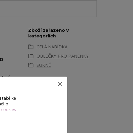
Zboží zařazeno v
kategoriích
CELÁ NABÍDKA
OBLEČKY PRO PANENKY
o
SUKNĚ
sukně
je
 také ke
eného
chý zip
í cookies
y.
iál