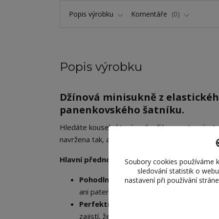
Popis výrobku
Komentáře
0
Popis výrobku
Džínová minisukně z elastické
panenkovského šatníku.
​Hledáte kousek, který se hodí ke sportovním 
navržena tak, aby panence zajistila skvělý vzhle
Hlavní přednosti produktu:
Soubory cookies používáme k
sledování statistik o web
Pohodlné natahování:
Sukně je ušita z
v
nastavení při používání strán
ani patenty – jednoduše ji panence natáhn
Perfektní střih:
Krátký „mini“ střih s j
zajistí, že sukně nikde neodstává a drží n