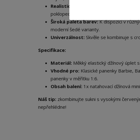
Realistické zpracování:
Autentičnost m
poklopec, přesně jako u skutečného deni
Široká paleta barev:
K dispozici v různý
moderní šedé varianty.
Univerzálnost:
Skvěle se kombinuje s cro
Specifikace:
Materiál:
Měkký elastický džínový úplet 
Vhodné pro:
Klasické panenky Barbie, Ba
panenky v měřítku 1:6.
Obsah balení:
1x natahovací džínová mini
Náš tip:
zkombinujte sukni s vysokými červeným
nepřehlédne!