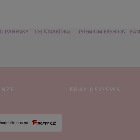
RO PANENKY
CELÁ NABÍDKA
PREMIUM FASHION
PAN
ENZE
EBAY REVIEWS