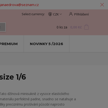
: janaedrova@seznam.cz
CZK
Přihlášení
0
ks
za
0,00 Kč
t
PREMIUM
NOVINKY 5 /2026
size 1/6
Tato džínová minisukně z vysoce elastického
materiálu perfektně padne, snadno se natahuje a
díky preciznímu prošívání působí naprosto