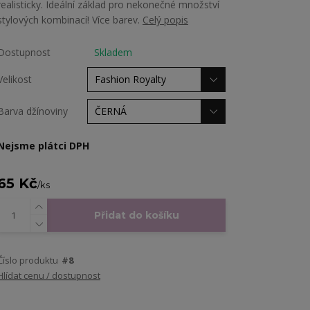
realisticky. Ideální základ pro nekonečné množství
stylových kombinací! Více barev.
Celý popis
Dostupnost
Skladem
Velikost
Barva džínoviny
Nejsme plátci DPH
65 Kč
/
ks
Přidat do košíku
Číslo produktu
#8
Hlídat cenu / dostupnost