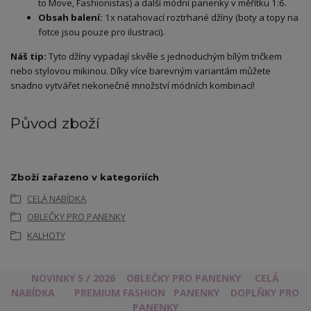
to Move, Fashionistas) a další módní panenky v měřítku 1:6.
Obsah balení:
1x natahovací roztrhané džíny (boty a topy na
fotce jsou pouze pro ilustraci).
Náš tip:
Tyto džíny vypadají skvěle s jednoduchým bílým tričkem
nebo stylovou mikinou. Díky více barevným variantám můžete
snadno vytvářet nekonečné množství módních kombinací!
Původ zboží
Zboží zařazeno v kategoriích
CELÁ NABÍDKA
OBLEČKY PRO PANENKY
KALHOTY
NOVINKY 5 / 2026
OBLEČKY PRO PANENKY
CELÁ
NABÍDKA
PREMIUM FASHION
PANENKY
DOPLŇKY PRO
PANENKY