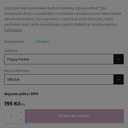
​Dopřejte svým panenkám Barbie rebelsky stylový vzhled! Tyto
natahovací džíny s autentickým roztrháním na kolenou jsou hitem každé
streetové kolekce. Jsou vyrobeny z vysoce pružné džínoviny, takže
perfektně sedí, nikde neodstávají a jejich oblékání je otázkou vteřiny.
Celý popis
Dostupnost
Skladem
Velikost
Barva džínoviny
Nejsme plátci DPH
195 Kč
/
ks
Přidat do košíku