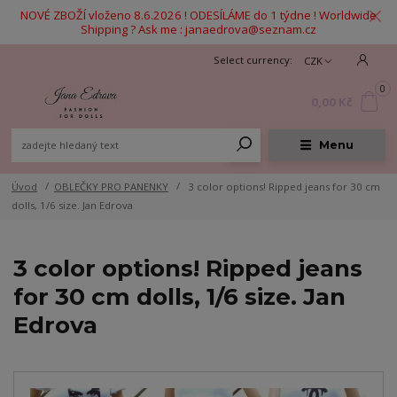
NOVÉ ZBOŽÍ vloženo 8.6.2026 ! ODESÍLÁME do 1 týdne ! Worldwide
Shipping ? Ask me : janaedrova@seznam.cz
CZK
0
0,00 Kč
Menu
Úvod
OBLEČKY PRO PANENKY
3 color options! Ripped jeans for 30 cm
dolls, 1/6 size. Jan Edrova
3 color options! Ripped jeans
for 30 cm dolls, 1/6 size. Jan
Edrova