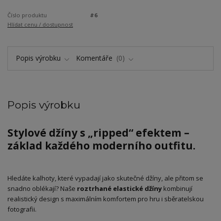
Číslo produktu
#6
Hlídat cenu / dostupnost
Popis výrobku
Komentáře
0
Popis výrobku
Stylové džíny s „ripped“ efektem –
základ každého moderního outfitu.
​Hledáte kalhoty, které vypadají jako skutečné džíny, ale přitom se
snadno oblékají? Naše
roztrhané elastické džíny
kombinují
realistický design s maximálním komfortem pro hru i sběratelskou
fotografii.