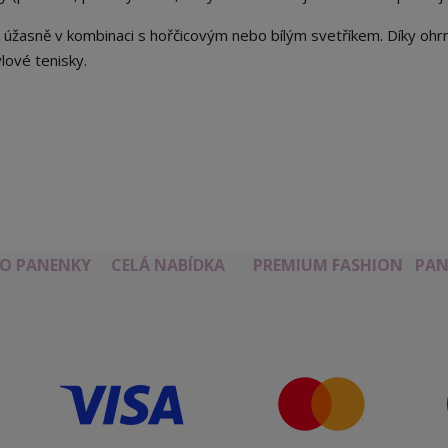
 úžasně v kombinaci s hořčicovým nebo bílým svetříkem. Díky oh
lové tenisky.
RO PANENKY
CELÁ NABÍDKA
PREMIUM FASHION
PAN