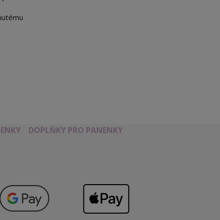
rnutému
ENKY
DOPLŇKY PRO PANENKY