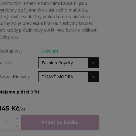
s ohrnutým lemem a funkčními kapsami jsou
vyrobeny z příjemného elastického materiálu,
který skvěle sedí. Díky praktickému zapínání na
suchý zip je převlékání hračka. Nezbytný kousek
pro každý prázdninový outfit! Více barev a velikostí.
Celý popis
Dostupnost
Skladem
Velikost
Barva džínoviny
Nejsme plátci DPH
145 Kč
/
ks
Přidat do košíku