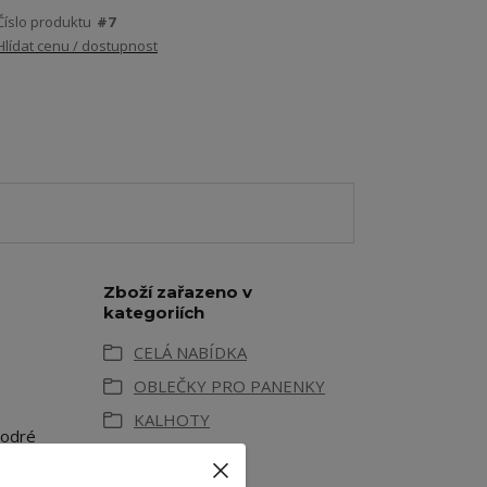
Číslo produktu
#7
Hlídat cenu / dostupnost
Zboží zařazeno v
kategoriích
CELÁ NABÍDKA
OBLEČKY PRO PANENKY
KALHOTY
modré
zené