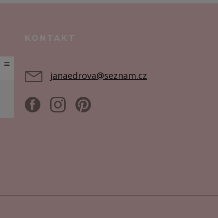
KONTAKT
janaedrova@seznam.cz