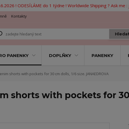
6.2026 ! ODESÍLÁME do 1 týdne ! Worldwide Shipping ? Ask me 
mně
Kontakty
Hleda
RO PANENKY
DOPLŇKY
PANENKY
Denim shorts with pockets for 30 cm dolls, 1/6 size. JANAEDROVA
m shorts with pockets for 30 