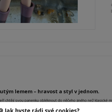
utým lemem – hravost a styl v jednom.
kteří chtějí svou panenku obléknout do něčeho jiného než klasické 
nimu s elastanem
, který umožňuje panence volný pohyb a přiro
🍪 Jak byste rádi své cookies?