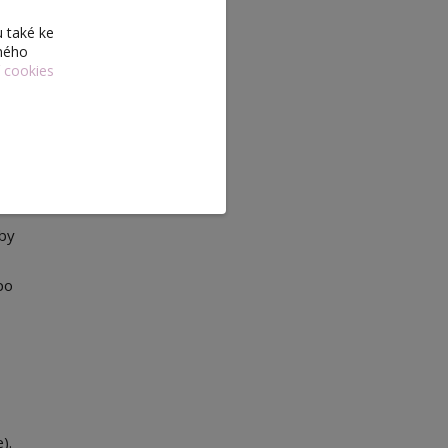
 také ke
eného
í cookies
uje, že
uby
po
).