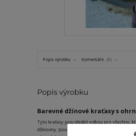
Popis výrobku
Komentáře
0
Popis výrobku
Barevné džínové kraťasy s ohrn
​Tyto kraťasy jsou ideální volbou pro všechny, 
džínoviny. Jsou ušity z
jemného barevného de