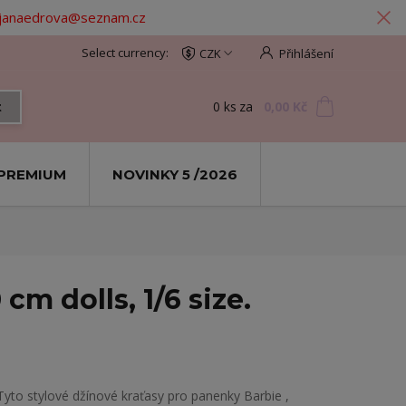
: janaedrova@seznam.cz
CZK
Přihlášení
0
ks
za
0,00 Kč
t
PREMIUM
NOVINKY 5 /2026
cm dolls, 1/6 size.
Tyto stylové džínové kraťasy pro panenky Barbie ,